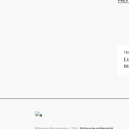
PREV
15
L
m
© Morgane Weissenbacher – 2024 –
Politique de confidentialité